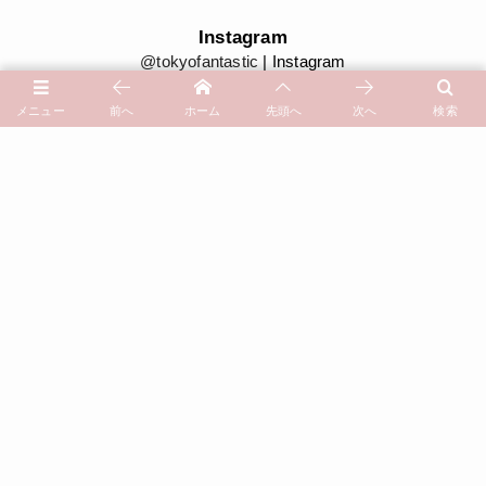
Instagram
@tokyofantastic
| Instagram
@tidaflower.florist
| Instagram
@tokyofantastic201
| Instagram
メニュー
前へ
ホーム
先頭へ
次へ
検索
小红书/小紅書
TOKYO FANTASTIC | 東京美好生活
YouTube
YouTubeチャンネル
| TOKYO FANTASTIC
Tida Flower 表参道店 by TOYKO FANTASTIC