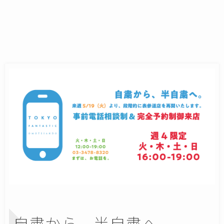
自粛から、半自粛へ。