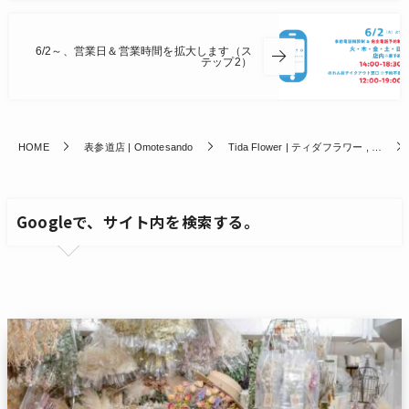
6/2～、営業日＆営業時間を拡大します（ス
テップ2）
HOME
表参道店 | Omotesando
Tida Flower | ティダフラワー , …
Googleで、サイト内を検索する。