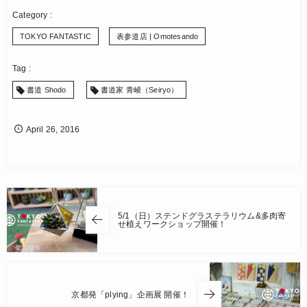
TOKYO FANTASTIC
表参道店 | Omotesando
書道 Shodo
書道家 青崚（Seiryo）
April
26
,
2016
5/1（日）ステンドグラステラリウム&多肉寄
せ植えワークショップ開催！
京都発「plying」企画展 開催！