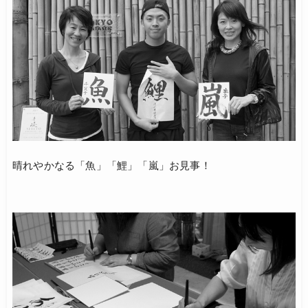
晴れやかなる「魚」「鯉」「嵐」お見事！