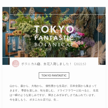
15
ボタニカル店、生花入荷しました！（2022.5）
May
TOKYO FANTASTIC
山から、森から、大地から。 個性豊かな生花が、日本全国から集まって
きます。 季節を楽しみ、旬を楽しむ。 ドライフラワーと比べると、 生花
は一瞬のような楽しみですが、 輝きとみずみずしさであふれています。
今を楽しもう。 ボタニカル店では、生...