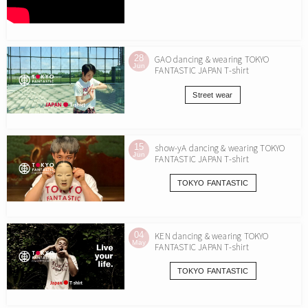
28
GAO dancing & wearing TOKYO
Jun
FANTASTIC JAPAN T-shirt
Street wear
15
show-yA dancing & wearing TOKYO
Jun
FANTASTIC JAPAN T-shirt
TOKYO FANTASTIC
04
KEN dancing & wearing TOKYO
May
FANTASTIC JAPAN T-shirt
TOKYO FANTASTIC