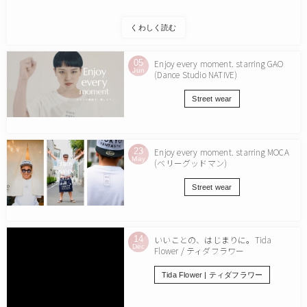
くわしく読む
05
Enjoy every moment. starring GAO
Jun
(Dance Studio NATIVE)
Street wear
23
Enjoy every moment. starring MOCA
May
(ベリーグッドマン)
Street wear
14
いいことの、はじまりに。Tida
Dec
Flower / ティダフラワー
Tida Flower | ティダフラワー