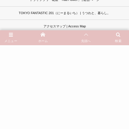
TOKYO FANTASTIC 201（にーまるいち） | うつわと、暮らし。
アクセスマップ | Access Map
オンラインストア通販サイト | Online Store
メニュー
ホーム
先頭へ
検索
イベントカレンダー | Schedule
過去記事一覧はこちら
よくあるご質問 | Questions
お問い合わせ | Contact
© 2013 - 2026
ドライフラワーと、うつわと暮らし。TOKYO FANTASTIC