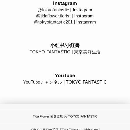
Instagram
@tokyofantastic
| Instagram
@tidaflower.florist
| Instagram
@tokyofantastic201
| Instagram
小红书/小紅書
TOKYO FANTASTIC | 東京美好生活
YouTube
YouTubeチャンネル
| TOKYO FANTASTIC
Tida Flower 表参道店 by TOYKO FANTASTIC
ドライフラワー花屋「Tida Flower」 | 総合ページ