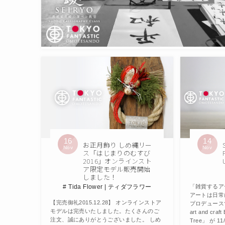
16
14
お正月飾り しめ縄リー
Nov
Nov
ス「はじまりのむすび
2016」オンラインスト
ア限定モデル販売開始
しました！
Tida Flower | ティダフラワー
「雑貨するア
アートは日常
【完売御礼2015.12.28】 オンラインストア
プロデュースする
モデルは完売いたしました。たくさんのご
art and craft
注文、誠にありがとうございました。 しめ
Tree」 が 11/1