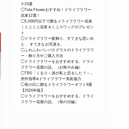
ケ25選
◯Tida Flowerおすすめ！ドライフラワー
花束12選！
◯5,000円以下で贈るドライフラワー花束
｜ミニミニ花束＆ミニスワッグのプレゼン
ト
◯ドライフラワー髪飾り。すてきな思い出
と、 すてきなお写真を。
◯ふわふわパンパスグラスのドライフラワ
ー・飾り方やご購入方法
◯ドライフラワーをおすすめする、ドライ
フラワー花屋の話。（お悔やみ編）
◯TBS「くるり～誰が私と恋をした？～」
所作指導&ドライフラワー美術協力
◯母の日に贈るドライフラワーギフト8選
【2026年版】
◯ドライフラワーをおすすめする、ドライ
フラワー花屋の話。（母の日編）