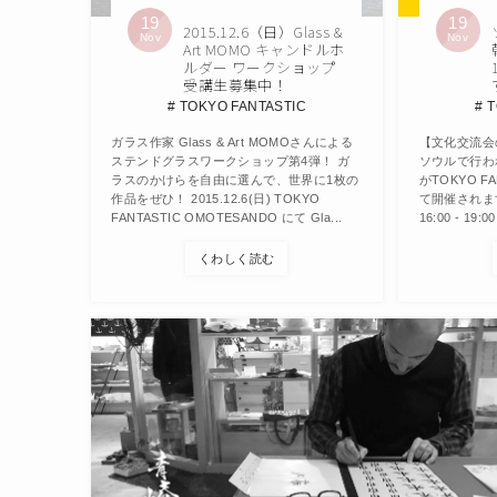
19
19
2015.12.6（日）Glass &
Nov
Nov
Art MOMO キャンドルホ
ルダー ワークショップ
受講生募集中！
TOKYO FANTASTIC
T
ガラス作家 Glass & Art MOMOさんによる
【文化交流会
ステンドグラスワークショップ第4弾！ ガ
ソウルで行われ
ラスのかけらを自由に選んで、世界に1枚の
がTOKYO FA
作品をぜひ！ 2015.12.6(日) TOKYO
て開催されます
FANTASTIC OMOTESANDO にて Gla...
16:00 - 19:
くわしく読む