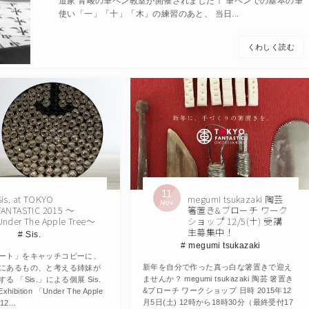
道家 青崚の筆ペン教室が開催されました！ 筆ペンでの基本の筆
使い「一」「十」「木」の練習のあと、 当日...
くわしく読む
11
Sis. at TOKYO
megumi tsukazaki 陶芸
Nov
FANTASTIC 2015 〜
箸置き&ブローチ ワーク
Under The Apple Tree〜
ショップ 12/5(土) 受講
生募集中！
Sis.
megumi tsukazaki
ート」をキャッチコピーに、
新年を自分で作った真っ白な箸置きで迎え
にあるもの、と考える姉妹が
ませんか？ megumi tsukazaki 陶芸 箸置き
 「Sis.」による個展 Sis.
&ブローチ ワークショップ 日時 2015年12
 Exhibition 「Under The Apple
月5日(土) 12時から18時30分（最終受付17
2...