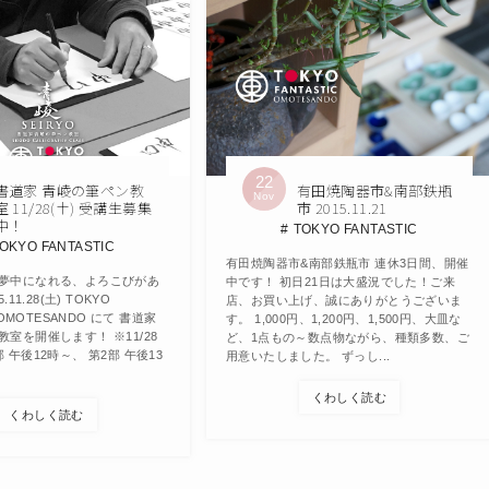
22
書道家 青崚の筆ペン教
有田焼陶器市&南部鉄瓶
Nov
室 11/28(土) 受講生募集
市 2015.11.21
中！
TOKYO FANTASTIC
OKYO FANTASTIC
有田焼陶器市&南部鉄瓶市 連休3日間、開催
夢中になれる、よろこびがあ
中です！ 初日21日は大盛況でした！ご来
.11.28(土) TOKYO
店、お買い上げ、誠にありがとうございま
C OMOTESANDO にて 書道家
す。 1,000円、1,200円、1,500円、大皿な
室を開催します！ ※11/28
ど、1点もの～数点物ながら、種類多数、ご
 午後12時～、 第2部 午後13
用意いたしました。 ずっし...
くわしく読む
くわしく読む