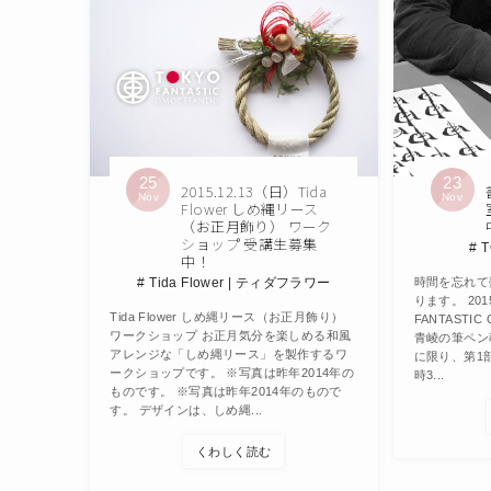
25
23
2015.12.13（日）Tida
Nov
Nov
Flower しめ縄リース
（お正月飾り） ワーク
ショップ 受講生募集
T
中！
Tida Flower | ティダフラワー
時間を忘れて
ります。 2015
Tida Flower しめ縄リース（お正月飾り）
FANTASTI
ワークショップ お正月気分を楽しめる和風
青崚の筆ペン教
アレンジな「しめ縄リース」を製作するワ
に限り、第1部
ークショップです。 ※写真は昨年2014年の
時3...
ものです。 ※写真は昨年2014年のもので
す。 デザインは、しめ縄...
くわしく読む