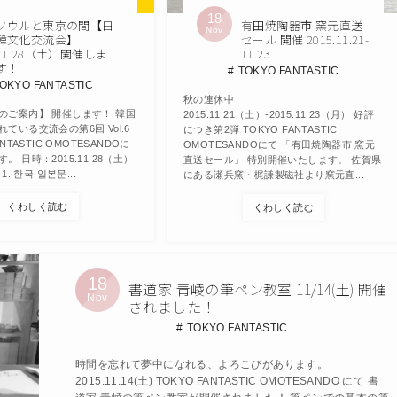
18
ソウルと東京の間【日
有田焼陶器市 窯元直送
Nov
韓文化交流会】
セール 開催 2015.11.21-
11.28（土）開催しま
11.23
す！
TOKYO FANTASTIC
OKYO FANTASTIC
秋の連休中
のご案内】 開催します！ 韓国
2015.11.21（土）-2015.11.23（月） 好評
ている交流会の第6回 Vol.6
につき第2弾 TOKYO FANTASTIC
NTASTIC OMOTESANDOに
OMOTESANDOにて 「有田焼陶器市 窯元
。 日時：2015.11.28（土）
直送セール」 特別開催いたします。 佐賀県
00 1. 한국 일본문...
にある瀬兵窯・梶謙製磁社より窯元直...
くわしく読む
くわしく読む
18
書道家 青崚の筆ペン教室 11/14(土) 開催
Nov
されました！
TOKYO FANTASTIC
時間を忘れて夢中になれる、よろこびがあります。
2015.11.14(土) TOKYO FANTASTIC OMOTESANDO にて 書