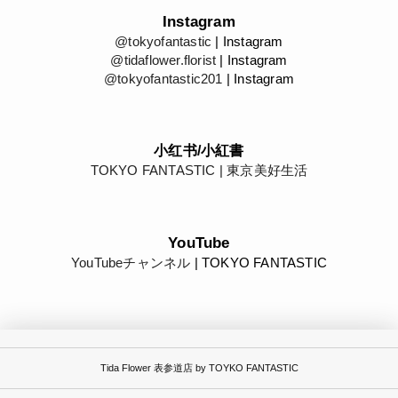
Instagram
@tokyofantastic
| Instagram
@tidaflower.florist
| Instagram
@tokyofantastic201
| Instagram
小红书/小紅書
TOKYO FANTASTIC | 東京美好生活
YouTube
YouTubeチャンネル
| TOKYO FANTASTIC
Tida Flower 表参道店 by TOYKO FANTASTIC