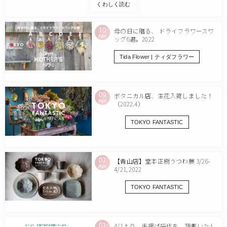
くわしく読む
10
母の日に贈る、 ドライフラワースワ
Apr
ッグ6選。2022
Tida Flower | ティダフラワー
09
ボタニカル店、生花入荷しました！
Apr
（2022.4）
TOKYO FANTASTIC
07
【青山店】堂本正樹うつわ展 3/26-
Apr
4/21, 2022
TOKYO FANTASTIC
01
4/1より、手提げ袋代を、頂戴いたし