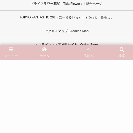
ドライフラワー花屋「Tida Flower」 | 総合ページ
TOKYO FANTASTIC 201（にーまるいち） | うつわと、暮らし。
アクセスマップ | Access Map
オンラインストア通販サイト | Online Store
メニュー
ホーム
先頭へ
検索
イベントカレンダー | Schedule
過去記事一覧はこちら
よくあるご質問 | Questions
お問い合わせ | Contact
© 2013 - 2026
ドライフラワーと、うつわと暮らし。TOKYO FANTASTIC