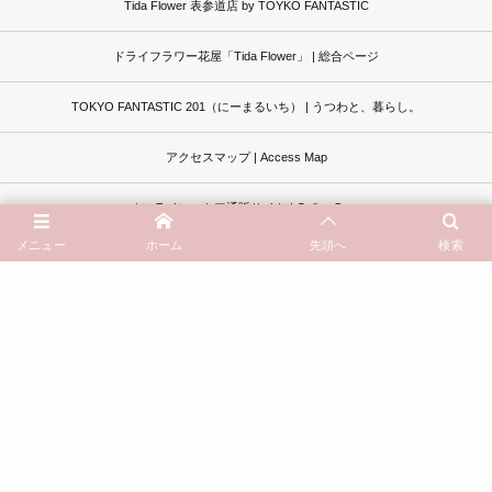
Tida Flower 表参道店 by TOYKO FANTASTIC
ドライフラワー花屋「Tida Flower」 | 総合ページ
TOKYO FANTASTIC 201（にーまるいち） | うつわと、暮らし。
アクセスマップ | Access Map
オンラインストア通販サイト | Online Store
メニュー
ホーム
先頭へ
検索
イベントカレンダー | Schedule
過去記事一覧はこちら
よくあるご質問 | Questions
お問い合わせ | Contact
© 2013 - 2026
ドライフラワーと、うつわと暮らし。TOKYO FANTASTIC