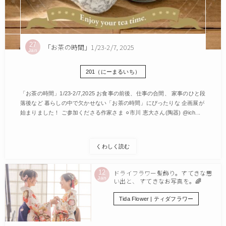
27
「お茶の時間」1/23-2/7, 2025
Jan
201（にーまるいち）
「お茶の時間」1/23-2/7,2025 お食事の前後、仕事の合間、 家事のひと段
落後など 暮らしの中で欠かせない「お茶の時間」にぴったりな 企画展が
始まりました！ ご参加くださる作家さま ⚪︎市川 恵大さん(陶器) @ich...
くわしく読む
12
ドライフラワー髪飾り。すてきな思
Jan
い出と、 すてきなお写真を。🌈
Tida Flower | ティダフラワー