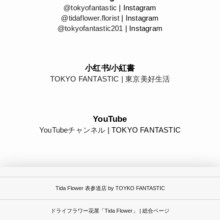
@tokyofantastic
| Instagram
@tidaflower.florist
| Instagram
@tokyofantastic201
| Instagram
小红书/小紅書
TOKYO FANTASTIC | 東京美好生活
YouTube
YouTubeチャンネル
| TOKYO FANTASTIC
Tida Flower 表参道店 by TOYKO FANTASTIC
ドライフラワー花屋「Tida Flower」 | 総合ページ