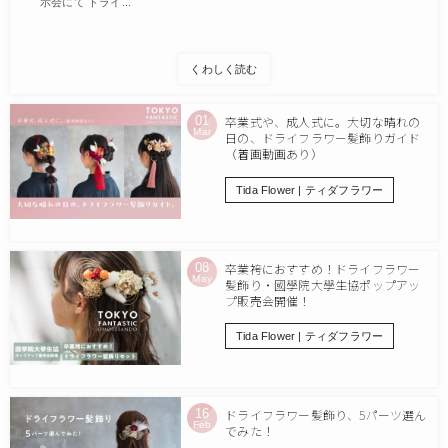
示会にて ドライ...
くわしく読む
01
卒業式や、成人式に。大切な晴れの
Mar
日の、ドライフラワー髪飾りガイド
（着画動画あり）
Tida Flower | ティダフラワー
08
卒業袴におすすめ！ドライフラワー
May
髪飾り・國學院大學生協ポップアッ
プ販売会開催！
Tida Flower | ティダフラワー
16
ドライフラワー髪飾り、5パーツ選ん
Feb
でみた！