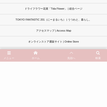
ドライフラワー花屋「Tida Flower」 | 総合ページ
TOKYO FANTASTIC 201（にーまるいち） | うつわと、暮らし。
アクセスマップ | Access Map
オンラインストア通販サイト | Online Store
イベントカレンダー | Schedule
メニュー
ホーム
先頭へ
検索
過去記事一覧はこちら
よくあるご質問 | Questions
お問い合わせ | Contact
© 2013 - 2026
ドライフラワーと、うつわと暮らし。TOKYO FANTASTIC