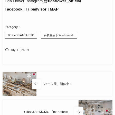
Tida Flower Instagram
@tidaflower_official
Facebook
|
Tripadvisor
|
MAP
TOKYO FANTASTIC
表参道店 | Omotesando
July
11
,
2019
パール展、開催中！
Glass&Art MOMO 「monotone」