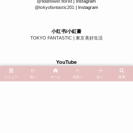
@tidaflower.florist
| Instagram
@tokyofantastic201
| Instagram
小红书/小紅書
TOKYO FANTASTIC | 東京美好生活
YouTube
YouTubeチャンネル
| TOKYO FANTASTIC
メニュー
前へ
ホーム
先頭へ
次へ
検索
Tida Flower 表参道店 by TOYKO FANTASTIC
ドライフラワー花屋「Tida Flower」 | 総合ページ
TOKYO FANTASTIC 201（にーまるいち） | うつわと、暮らし。