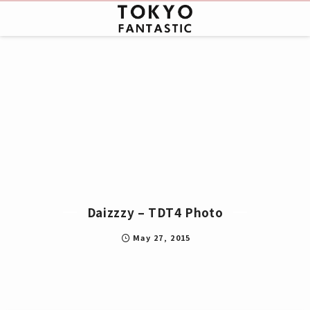
Daizzzy – TDT4 Photo
May
27
,
2015