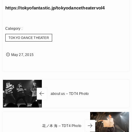
https://tokyofantastic.jp/tokyodancetheatervol4
TOKYO DANCE THEATER
May
27
,
2015
about us – TDT4 Photo
花ノ本 海 – TDT4 Photo