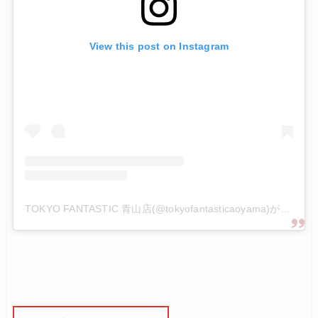
View this post on Instagram
TOKYO FANTASTIC 青山店(@tokyofantasticaoyama)がシェアした投稿