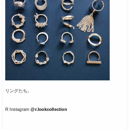
リングたち。
R Instagram
@r.lookcollection