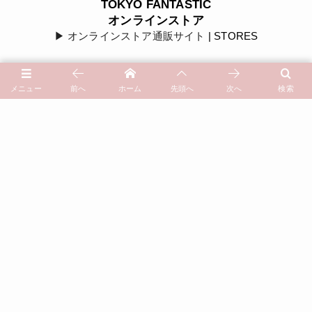
TOKYO FANTASTIC
オンラインストア
▶︎ オンラインストア通販サイト
| STORES
メニュー
前へ
ホーム
先頭へ
次へ
検索
Instagram
@tokyofantastic
| Instagram
@tidaflower.florist
| Instagram
@tokyofantastic201
| Instagram
小红书/小紅書
TOKYO FANTASTIC | 東京美好生活
YouTube
YouTubeチャンネル
| TOKYO FANTASTIC