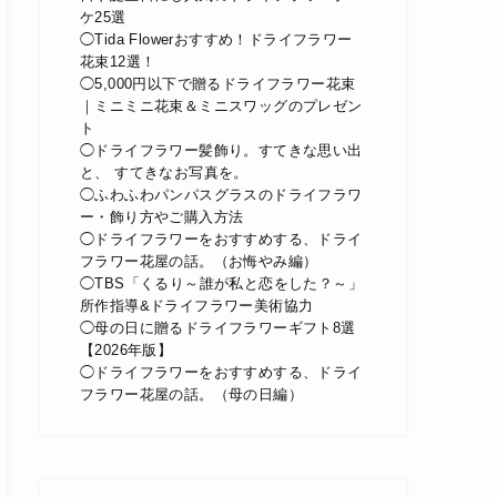
ケ25選
◯Tida Flowerおすすめ！ドライフラワー
花束12選！
◯5,000円以下で贈るドライフラワー花束
｜ミニミニ花束＆ミニスワッグのプレゼン
ト
◯ドライフラワー髪飾り。すてきな思い出
と、 すてきなお写真を。
◯ふわふわパンパスグラスのドライフラワ
ー・飾り方やご購入方法
◯ドライフラワーをおすすめする、ドライ
フラワー花屋の話。（お悔やみ編）
◯TBS「くるり～誰が私と恋をした？～」
所作指導&ドライフラワー美術協力
◯母の日に贈るドライフラワーギフト8選
【2026年版】
◯ドライフラワーをおすすめする、ドライ
フラワー花屋の話。（母の日編）