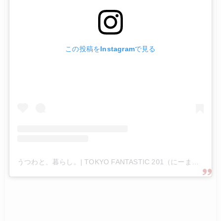
この投稿をInstagramで見る
うつわと、暮らし。| TOKYO FANTASTIC 201（にーまるいち）(@tokyofantastic201)がシェアした投稿