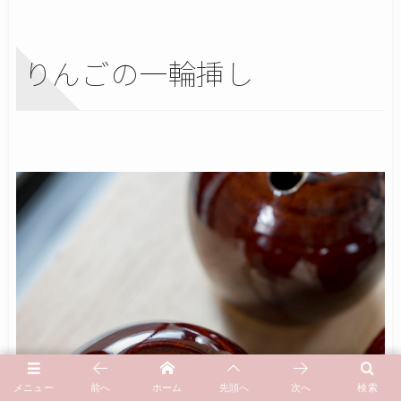
りんごの一輪挿し
メニュー
前へ
ホーム
先頭へ
次へ
検索