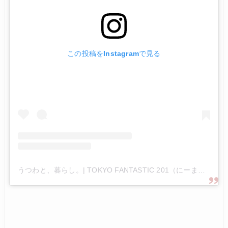
この投稿をInstagramで見る
うつわと、暮らし。| TOKYO FANTASTIC 201（にーまるいち）(@tokyofantastic201)がシェアした投稿