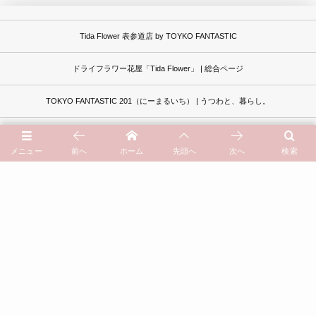
Tida Flower 表参道店 by TOYKO FANTASTIC
ドライフラワー花屋「Tida Flower」 | 総合ページ
TOKYO FANTASTIC 201（にーまるいち） | うつわと、暮らし。
アクセスマップ | Access Map
メニュー
前へ
ホーム
先頭へ
次へ
検索
オンラインストア通販サイト | Online Store
イベントカレンダー | Schedule
過去記事一覧はこちら
よくあるご質問 | Questions
お問い合わせ | Contact