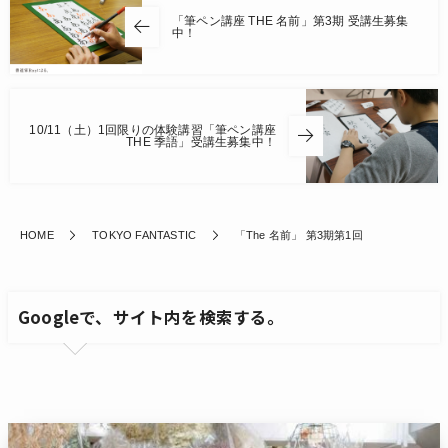
「筆ペン講座 THE 名前」第3期 受講生募集
中！
10/11（土）1回限りの体験講習「筆ペン講座
THE 季語」受講生募集中！
HOME
TOKYO FANTASTIC
「The 名前」 第3期第1回
Googleで、サイト内を検索する。