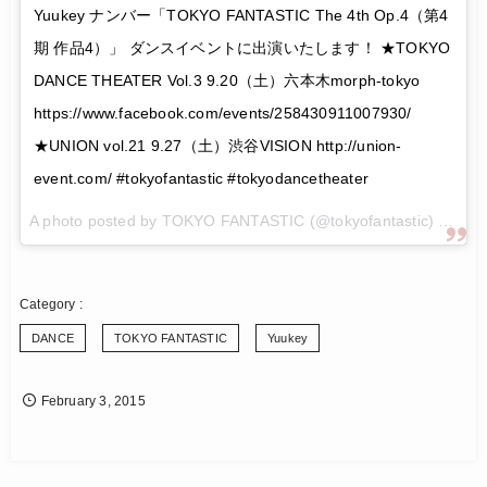
Yuukey ナンバー「TOKYO FANTASTIC The 4th Op.4（第4
期 作品4）」 ダンスイベントに出演いたします！ ★TOKYO
DANCE THEATER Vol.3 9.20（土）六本木morph-tokyo
https://www.facebook.com/events/258430911007930/
★UNION vol.21 9.27（土）渋谷VISION http://union-
event.com/ #tokyofantastic #tokyodancetheater
A photo posted by TOKYO FANTASTIC (@tokyofantastic) on
Aug
DANCE
TOKYO FANTASTIC
Yuukey
February
3
,
2015