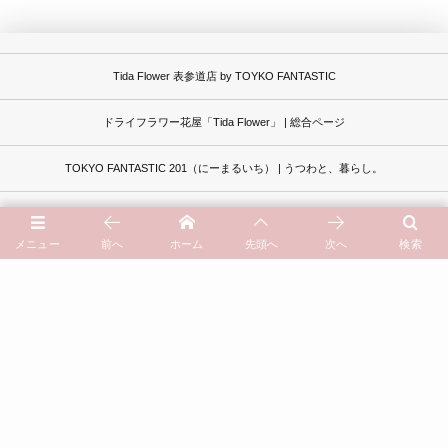
Tida Flower 表参道店 by TOYKO FANTASTIC
ドライフラワー花屋「Tida Flower」 | 総合ページ
TOKYO FANTASTIC 201（にーまるいち） | うつわと、暮らし。
アクセスマップ | Access Map
メニュー
前へ
ホーム
先頭へ
次へ
検索
オンラインストア通販サイト | Online Store
イベントカレンダー | Schedule
過去記事一覧はこちら
よくあるご質問 | Questions
お問い合わせ | Contact