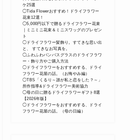
ケ25選
◯Tida Flowerおすすめ！ドライフラワー
花束12選！
◯5,000円以下で贈るドライフラワー花束
｜ミニミニ花束＆ミニスワッグのプレゼン
ト
◯ドライフラワー髪飾り。すてきな思い出
と、 すてきなお写真を。
◯ふわふわパンパスグラスのドライフラワ
ー・飾り方やご購入方法
◯ドライフラワーをおすすめする、ドライ
フラワー花屋の話。（お悔やみ編）
◯TBS「くるり～誰が私と恋をした？～」
所作指導&ドライフラワー美術協力
◯母の日に贈るドライフラワーギフト8選
【2026年版】
◯ドライフラワーをおすすめする、ドライ
フラワー花屋の話。（母の日編）