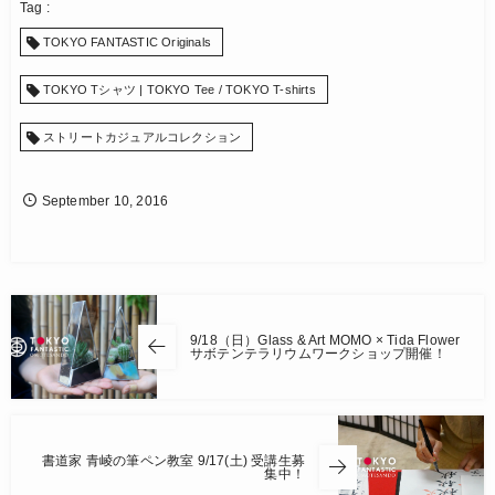
TOKYO FANTASTIC Originals
TOKYO Tシャツ | TOKYO Tee / TOKYO T-shirts
ストリートカジュアルコレクション
September
10
,
2016
9/18（日）Glass & Art MOMO × Tida Flower
サボテンテラリウムワークショップ開催！
書道家 青崚の筆ペン教室 9/17(土) 受講生募
集中！