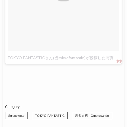
TOKYO FANTASTICさん(@tokyofantastic)が投稿した写真
-
201
Street wear
TOKYO FANTASTIC
表参道店 | Omotesando