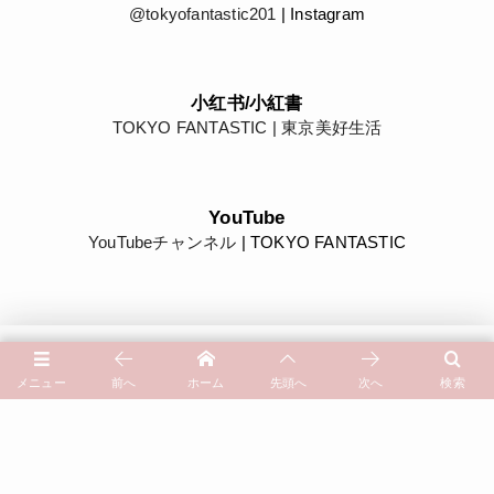
@tokyofantastic201
| Instagram
小红书/小紅書
TOKYO FANTASTIC | 東京美好生活
YouTube
YouTubeチャンネル
| TOKYO FANTASTIC
Tida Flower 表参道店 by TOYKO FANTASTIC
メニュー
前へ
ホーム
先頭へ
次へ
検索
ドライフラワー花屋「Tida Flower」 | 総合ページ
TOKYO FANTASTIC 201（にーまるいち） | うつわと、暮らし。