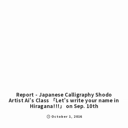
Report - Japanese Calligraphy Shodo
Artist Ai’s Class 「Let’s write your name in
Hiragana!!!」 on Sep. 10th
October
1
,
2016