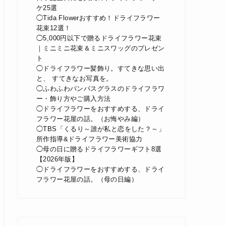
ケ25選
◯Tida Flowerおすすめ！ドライフラワー
花束12選！
◯5,000円以下で贈るドライフラワー花束
｜ミニミニ花束＆ミニスワッグのプレゼン
ト
◯ドライフラワー髪飾り。すてきな思い出
と、 すてきなお写真を。
◯ふわふわパンパスグラスのドライフラワ
ー・飾り方やご購入方法
◯ドライフラワーをおすすめする、ドライ
フラワー花屋の話。（お悔やみ編）
◯TBS「くるり～誰が私と恋をした？～」
所作指導&ドライフラワー美術協力
◯母の日に贈るドライフラワーギフト8選
【2026年版】
◯ドライフラワーをおすすめする、ドライ
フラワー花屋の話。（母の日編）