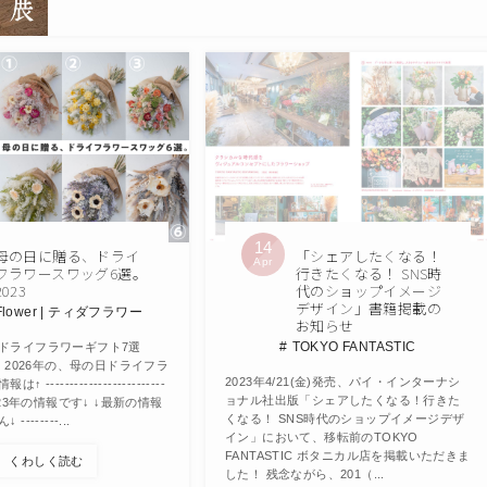
14
「シェアしたくなる！
母の日に贈る、ドライ
Apr
行きたくなる！ SNS時
フラワースワッグ6選。
代のショップイメージ
2023
デザイン」書籍掲載の
 Flower | ティダフラワー
お知らせ
TOKYO FANTASTIC
ドライフラワーギフト7選
】 2026年の、母の日ドライフラ
2023年4/21(金)発売、パイ・インターナシ
-------------------------
ョナル社出版「シェアしたくなる！行きた
2023年の情報です↓ ↓最新の情報
くなる！ SNS時代のショップイメージデザ
-------...
イン」において、移転前のTOKYO
FANTASTIC ボタニカル店を掲載いただきま
くわしく読む
した！ 残念ながら、201（...