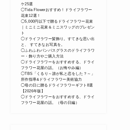
ケ25選
◯Tida Flowerおすすめ！ドライフラワー
花束12選！
◯5,000円以下で贈るドライフラワー花束
｜ミニミニ花束＆ミニスワッグのプレゼン
ト
◯ドライフラワー髪飾り。すてきな思い出
と、 すてきなお写真を。
◯ふわふわパンパスグラスのドライフラワ
ー・飾り方やご購入方法
◯ドライフラワーをおすすめする、ドライ
フラワー花屋の話。（お悔やみ編）
◯TBS「くるり～誰が私と恋をした？～」
所作指導&ドライフラワー美術協力
◯母の日に贈るドライフラワーギフト8選
【2026年版】
◯ドライフラワーをおすすめする、ドライ
フラワー花屋の話。（母の日編）