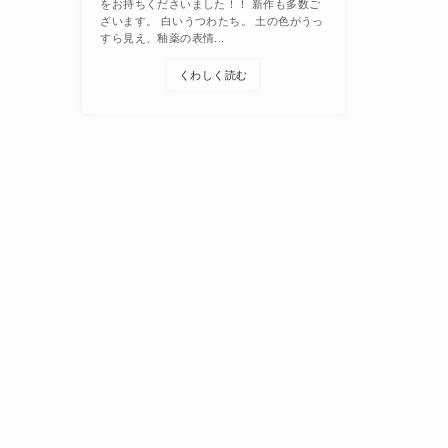
をお持ちくださいました！！ 新作も多数ご
ざいます。 白いうつわたち。 土の色がうっ
すら見え、釉薬の表情...
くわしく読む