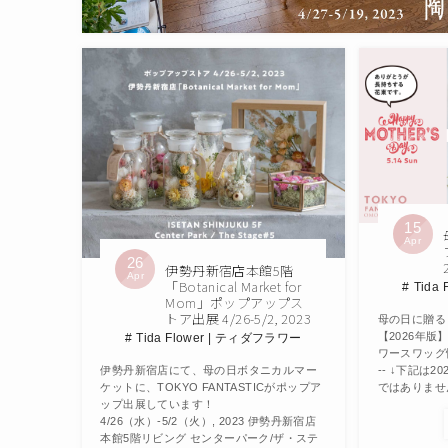
15
Apr
26
伊勢丹新宿店本館5階
Apr
「Botanical Market for
Tida
Mom」ポップアップス
トア出展 4/26-5/2, 2023
母の日に贈る
【2026年版
Tida Flower | ティダフラワー
ワースワッグ情報は↑ 
-- ↓下記は
伊勢丹新宿店にて、母の日ボタニカルマー
ではありません↓ -
ケットに、TOKYO FANTASTICがポップア
ップ出展しています！
4/26（水）-5/2（火）, 2023 伊勢丹新宿店
本館5階リビング センターパーク/ザ・ステ