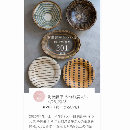
14
財満晋平 うつわ展 4/1-
Apr
4/25, 2023
201（にーまるいち）
2023年4/1（土）-4/25（火） 財満晋平 うつ
わ展 を開催！ 今年も財満晋平さんの個展を
開催いたします！ なんと100点以上の作品