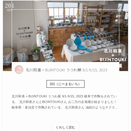
28
北川和喜 + BIJINTOUKI うつわ展 9/1-9/15, 2023
Aug
201（にーまるいち）
北川和喜 + BIJINTOUKI うつわ展 9/1-9/15, 2023 岐阜で作陶をされてい
る、 北川和喜さんとBIJINTOUKIさん お二方の企画展が始まりました！
岐阜県・多治見で作陶されている、 北川和喜さん 油絵のようなテクス...
くわしく読む