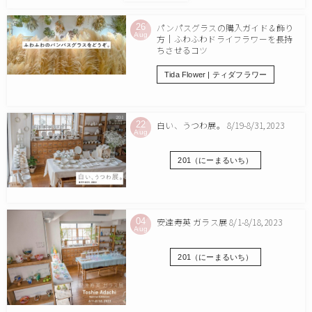
26
パンパスグラスの購入ガイド＆飾り
Aug
方｜ふわふわドライフラワーを長持
ちさせるコツ
Tida Flower | ティダフラワー
22
白い、うつわ展。 8/19-8/31, 2023
Aug
201（にーまるいち）
04
安達寿英 ガラス展 8/1-8/18, 2023
Aug
201（にーまるいち）