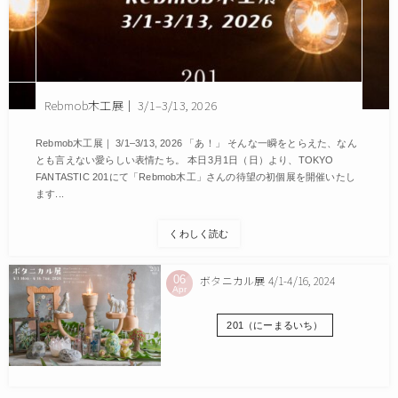
Rebmob木工展｜ 3/1–3/13, 2026
Rebmob木工展｜ 3/1–3/13, 2026 「あ！」 そんな一瞬をとらえた、なん
とも言えない愛らしい表情たち。 本日3月1日（日）より、TOKYO
FANTASTIC 201にて「Rebmob木工」さんの待望の初個展を開催いたし
ます...
くわしく読む
06
ボタニカル展 4/1-4/16, 2024
Apr
201（にーまるいち）