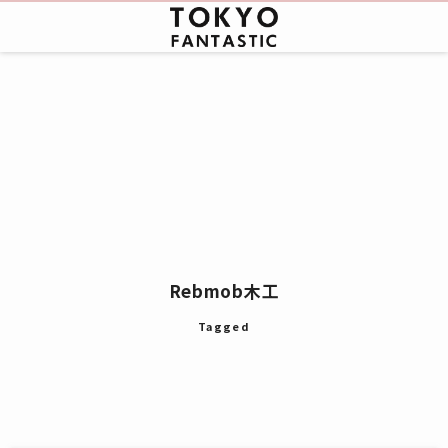
Rebmob木工
Tagged