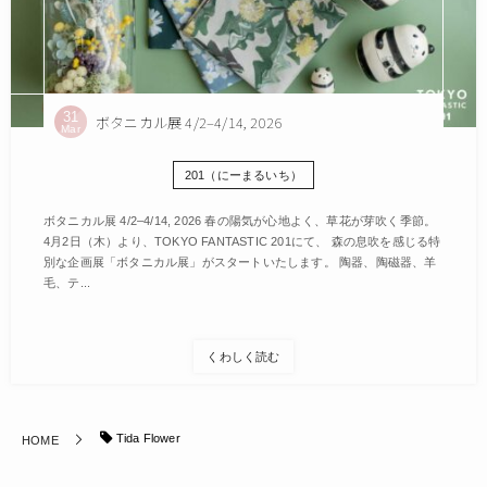
31
ボタニカル展 4/2–4/14, 2026
Mar
201（にーまるいち）
ボタニカル展 4/2–4/14, 2026 春の陽気が心地よく、草花が芽吹く季節。
4月2日（木）より、TOKYO FANTASTIC 201にて、 森の息吹を感じる特
別な企画展「ボタニカル展」がスタートいたします。 陶器、陶磁器、羊
毛、テ...
くわしく読む
Tida Flower
HOME