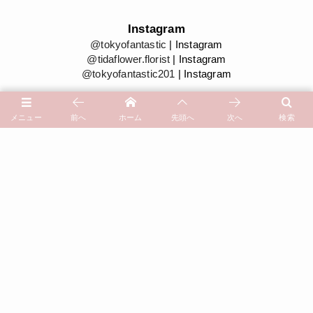
Instagram
@tokyofantastic
| Instagram
@tidaflower.florist
| Instagram
@tokyofantastic201
| Instagram
メニュー
前へ
ホーム
先頭へ
次へ
検索
小红书/小紅書
TOKYO FANTASTIC | 東京美好生活
YouTube
YouTubeチャンネル
| TOKYO FANTASTIC
Tida Flower 表参道店 by TOYKO FANTASTIC