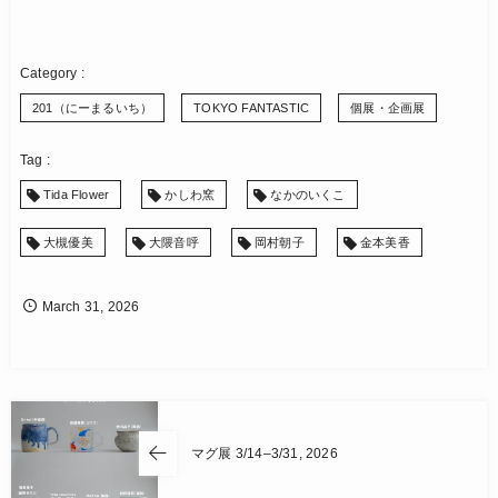
201（にーまるいち）
TOKYO FANTASTIC
個展・企画展
Tida Flower
かしわ窯
なかのいくこ
大槻優美
大隈音呼
岡村朝子
金本美香
March
31
,
2026
マグ展 3/14–3/31, 2026