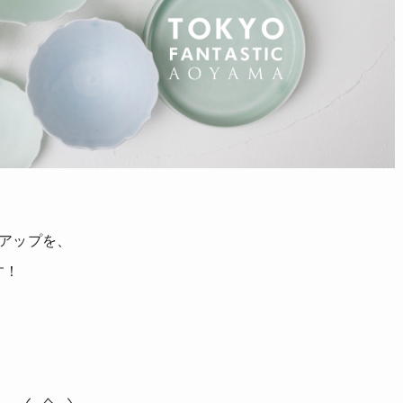
プアップを、
す！