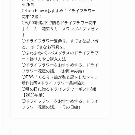
ケ25選
◯Tida Flowerおすすめ！ドライフラワー
花束12選！
◯5,000円以下で贈るドライフラワー花束
｜ミニミニ花束＆ミニスワッグのプレゼン
ト
◯ドライフラワー髪飾り。すてきな思い出
と、 すてきなお写真を。
◯ふわふわパンパスグラスのドライフラワ
ー・飾り方やご購入方法
◯ドライフラワーをおすすめする、ドライ
フラワー花屋の話。（お悔やみ編）
◯TBS「くるり～誰が私と恋をした？～」
所作指導&ドライフラワー美術協力
◯母の日に贈るドライフラワーギフト8選
【2026年版】
◯ドライフラワーをおすすめする、ドライ
フラワー花屋の話。（母の日編）