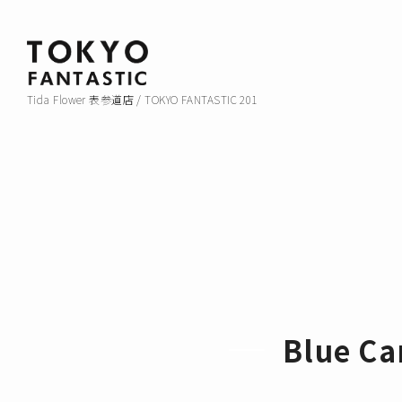
Tida Flower 表参道店 / TOKYO FANTASTIC 201
Blue C