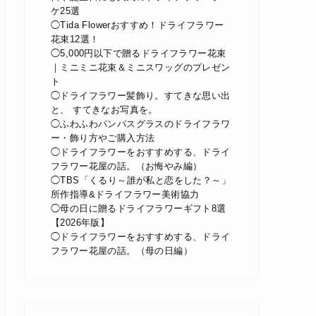
ケ25選
◯Tida Flowerおすすめ！ドライフラワー
花束12選！
◯5,000円以下で贈るドライフラワー花束
｜ミニミニ花束＆ミニスワッグのプレゼン
ト
◯ドライフラワー髪飾り。すてきな思い出
と、 すてきなお写真を。
◯ふわふわパンパスグラスのドライフラワ
ー・飾り方やご購入方法
◯ドライフラワーをおすすめする、ドライ
フラワー花屋の話。（お悔やみ編）
◯TBS「くるり～誰が私と恋をした？～」
所作指導&ドライフラワー美術協力
◯母の日に贈るドライフラワーギフト8選
【2026年版】
◯ドライフラワーをおすすめする、ドライ
フラワー花屋の話。（母の日編）