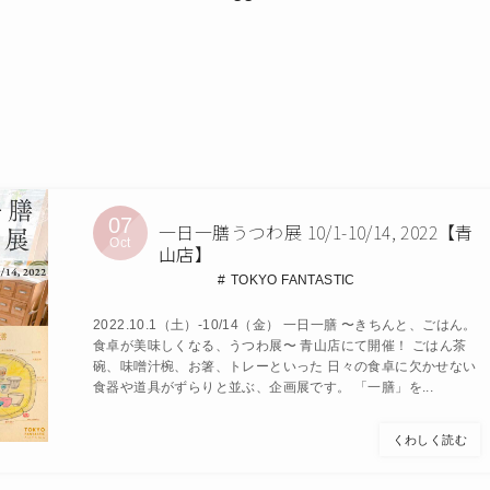
07
一日一膳うつわ展 10/1-10/14, 2022【青
Oct
山店】
TOKYO FANTASTIC
2022.10.1（土）-10/14（金） 一日一膳 〜きちんと、ごはん。
食卓が美味しくなる、うつわ展〜 青山店にて開催！ ごはん茶
碗、味噌汁椀、お箸、トレーといった 日々の食卓に欠かせない
食器や道具がずらりと並ぶ、企画展です。 「一膳」を...
くわしく読む