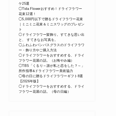
ケ25選
◯Tida Flowerおすすめ！ドライフラワー
花束12選！
◯5,000円以下で贈るドライフラワー花束
｜ミニミニ花束＆ミニスワッグのプレゼン
ト
◯ドライフラワー髪飾り。すてきな思い出
と、 すてきなお写真を。
◯ふわふわパンパスグラスのドライフラワ
ー・飾り方やご購入方法
◯ドライフラワーをおすすめする、ドライ
フラワー花屋の話。（お悔やみ編）
◯TBS「くるり～誰が私と恋をした？～」
所作指導&ドライフラワー美術協力
◯母の日に贈るドライフラワーギフト8選
【2026年版】
◯ドライフラワーをおすすめする、ドライ
フラワー花屋の話。（母の日編）